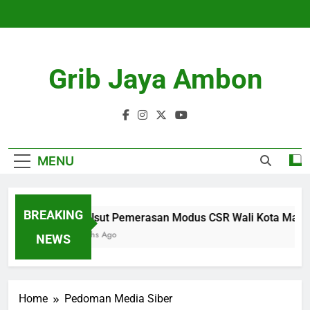
Skip
to
content
Grib Jaya Ambon
MENU
BREAKING
KPK Usut Pemerasan Modus CSR Wali Kota Maidi, 1
4 Months Ago
NEWS
Home
Pedoman Media Siber