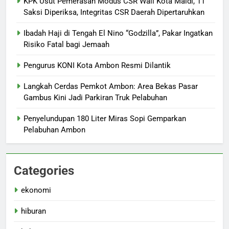
KPK Usut Pemerasan Modus CSR Wali Kota Maidi, 11
Saksi Diperiksa, Integritas CSR Daerah Dipertaruhkan
Ibadah Haji di Tengah El Nino “Godzilla”, Pakar Ingatkan
Risiko Fatal bagi Jemaah
Pengurus KONI Kota Ambon Resmi Dilantik
Langkah Cerdas Pemkot Ambon: Area Bekas Pasar
Gambus Kini Jadi Parkiran Truk Pelabuhan
Penyelundupan 180 Liter Miras Sopi Gemparkan
Pelabuhan Ambon
Categories
ekonomi
hiburan