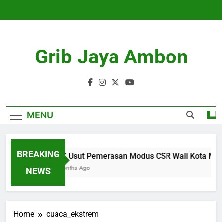
Skip
to
content
Grib Jaya Ambon
MENU
BREAKING
KPK Usut Pemerasan Modus CSR Wali Kota Maidi,
4 Months Ago
NEWS
Home
cuaca_ekstrem