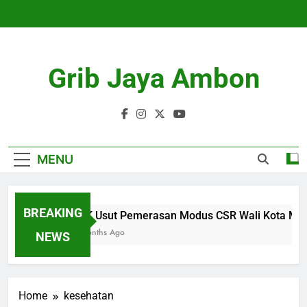
Skip
to
content
Grib Jaya Ambon
MENU
BREAKING
KPK Usut Pemerasan Modus CSR Wali Kota Maidi,
4 Months Ago
NEWS
Home
kesehatan