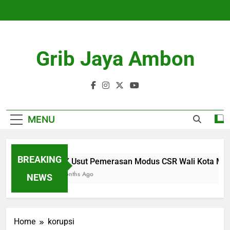
Skip
to
content
Grib Jaya Ambon
MENU
BREAKING
KPK Usut Pemerasan Modus CSR Wali Kota Maidi,
4 Months Ago
NEWS
Home
korupsi