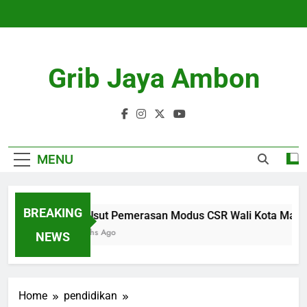
Skip
to
content
Grib Jaya Ambon
MENU
BREAKING
KPK Usut Pemerasan Modus CSR Wali Kota Maidi, 11
4 Months Ago
NEWS
Home
pendidikan