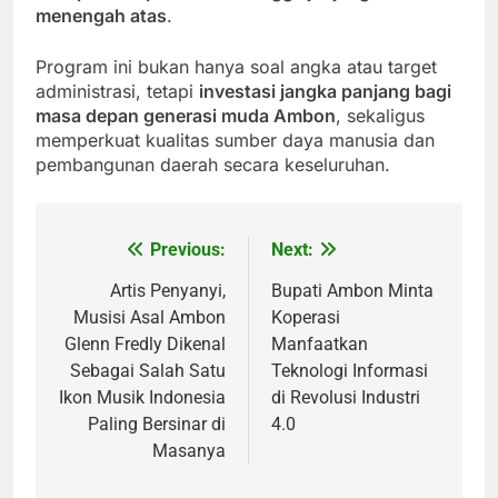
menengah atas
.
Program ini bukan hanya soal angka atau target
administrasi, tetapi
investasi jangka panjang bagi
masa depan generasi muda Ambon
, sekaligus
memperkuat kualitas sumber daya manusia dan
pembangunan daerah secara keseluruhan.
Previous:
Next:
Post
navigation
Artis Penyanyi,
Bupati Ambon Minta
Musisi Asal Ambon
Koperasi
Glenn Fredly Dikenal
Manfaatkan
Sebagai Salah Satu
Teknologi Informasi
Ikon Musik Indonesia
di Revolusi Industri
Paling Bersinar di
4.0
Masanya